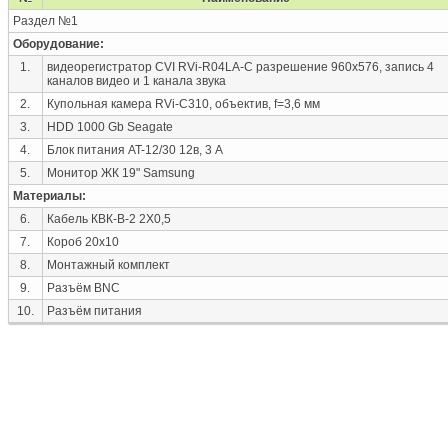
Раздел №1
Оборудование:
1.
видеорегистратор СVI RVi-R04LA-C разрешение 960x576, запись 4
каналов видео и 1 канала звука
2.
Купольная камера RVi-C310, объектив, f=3,6 мм
3.
HDD 1000 Gb Seagate
4.
Блок питания AT-12/30 12в, 3 А
5.
Монитор ЖК 19" Samsung
Материалы:
6.
Кабель КВК-В-2 2Х0,5
7.
Короб 20х10
8.
Монтажный комплект
9.
Разъём BNC
10.
Разъём питания